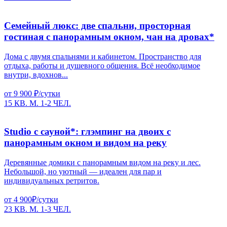
Семейный люкс: две спальни, просторная
гостиная с панорамным окном, чан на дровах*
Дома с двумя спальнями и кабинетом. Пространство для
отдыха, работы и душевного общения. Всё необходимое
внутри, вдохнов...
от 9 900 ₽/сутки
15 КВ. М.
1-2 ЧЕЛ.
Studio с сауной*: глэмпинг на двоих с
панорамным окном и видом на реку
Деревянные домики с панорамным видом на реку и лес.
Небольшой, но уютный — идеален для пар и
индивидуальных ретритов.
от 4 900₽/сутки
23 КВ. М.
1-3 ЧЕЛ.