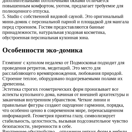
дополнительными потолочными окнами отличается
повышенным комфортом, уютом, предлагает требуемое для
полноценного отпуска.
5. Studio с собственной видовой сауной. Это оригинальный
мини-домик с персональной парной и площадкой для мангала
перед строением. Гостям предоставляются банные
принадлежности, натуральная уходовая косметика,
обустроенная персональная кухонная зона.
Особенности эко-домика
Глэмпинг с куполом недалеко от Подмосковья подходит для
проведения ретритов, медитаций. Это место для
расслабляющего времяпровождения, любования природой.
Строение теплое, оборудовано подогреваемыми полами их
древесины.
Эстетика строгих геометрических форм пронизывает все
аспекты купольного дома, начиная от внешней архитектуры и
заканчивая внутренним убранством. Четкие линии и
правильные фигуры создают ощущение гармонии, порядка,
что особенно ценно в современном мире, перенасыщенном
информацией. Геометрия приятна глазу, символизирует
стабильность, целостность, вызывая подсознательное чувство
безопасности, уверенности в себе.
Внутреннее обустройство – отражение четких форм в мебели,