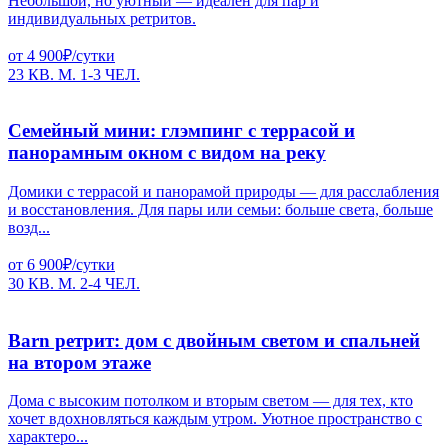
Небольшой, но уютный — идеален для пар и
индивидуальных ретритов.
от 4 900₽/сутки
23 КВ. М.
1-3 ЧЕЛ.
Семейный мини: глэмпинг с террасой и
панорамным окном с видом на реку
Домики с террасой и панорамой природы — для расслабления
и восстановления. Для пары или семьи: больше света, больше
возд...
от 6 900₽/сутки
30 КВ. М.
2-4 ЧЕЛ.
Barn ретрит: дом с двойным светом и спальней
на втором этаже
Дома с высоким потолком и вторым светом — для тех, кто
хочет вдохновляться каждым утром. Уютное пространство с
характеро...