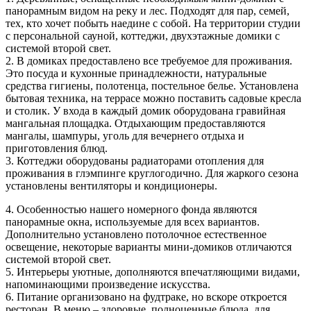
панорамным видом на реку и лес. Подходят для пар, семей,
тех, кто хочет побыть наедине с собой. На территории студии
с персональной сауной, коттеджи, двухэтажные домики с
системой второй свет.
2. В домиках предоставлено все требуемое для проживания.
Это посуда и кухонные принадлежности, натуральные
средства гигиены, полотенца, постельное белье. Установлена
бытовая техника, на террасе можно поставить садовые кресла
и столик. У входа в каждый домик оборудована гравийная
мангальная площадка. Отдыхающим предоставляются
мангалы, шампуры, уголь для вечернего отдыха и
приготовления блюд.
3. Коттеджи оборудованы радиаторами отопления для
проживания в глэмпинге круглогодично. Для жаркого сезона
установлены вентиляторы и кондиционеры.
4. Особенностью нашего номерного фонда являются
панорамные окна, используемые для всех вариантов.
Дополнительно установлено потолочное естественное
освещение, некоторые варианты мини-домиков отличаются
системой второй свет.
5. Интерьеры уютные, дополняются впечатляющими видами,
напоминающими произведение искусства.
6. Питание организовано на фудтраке, но вскоре откроется
ресторан. В меню – здоровые, полноценные блюда, для