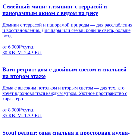
Семейный мини: глэмпинг с террасой и
панорамным окном с видом на реку
Домики с террасой и панорамой природы — для расслабления
и восстановления. Для пары или семьи: больше света, больше
возд...
от 6 900₽/сутки
30 КВ. М.
2-4 ЧЕЛ.
Barn ретрит: дом с двойным светом и спальней
на втором этаже
Дома с высоким потолком и вторым светом — для тех, кто
хочет вдохновляться каждым утром. Уютное пространство с
характеро...
от 8 900₽/сутки
35 КВ. М.
1-3 ЧЕЛ.
Scout ретрит: одна спальня и просторная кухня-