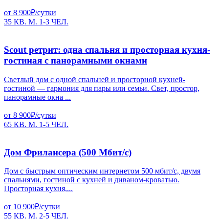
от 8 900₽/сутки
35 КВ. М.
1-3 ЧЕЛ.
Scout ретрит: одна спальня и просторная кухня-
гостиная с панорамными окнами
Светлый дом с одной спальней и просторной кухней-
гостиной — гармония для пары или семьи. Свет, простор,
панорамные окна ...
от 8 900₽/сутки
65 КВ. М.
1-5 ЧЕЛ.
Дом Фрилансера (500 Мбит/с)
Дом с быстрым оптическим интернетом 500 мбит/с, двумя
спальнями, гостиной с кухней и диваном-кроватью.
Просторная кухня,...
от 10 900₽/сутки
55 КВ. М.
2-5 ЧЕЛ.