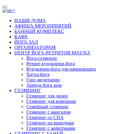
НАШИ ДОМА
АФИША МЕРОПРИЯТИЙ
БАННЫЙ КОМПЛЕКС
КАФЕ
ЙОГА-ЗАЛ
ОРГАНИЗАТОРАМ
ЦЕНТР ЙОГА-РЕТРИТОВ MAUNA
Йога-глэмпинг
Ретрит кундалини-йога
Кундалини-йога для начинающих
Хатха-йога
Гонг-медитации
Аренда йога зала
ГЛЭМПИНГ
Глэмпинг для двоих
Глэмпинг для компании
Семейный глэмпинг
Глэмпинг с мангалом
Глэмпинг со СПА
Глэмпинг на выходные
Глэмпинг с животными
ГЛЭМПИНГ С БАНЕЙ