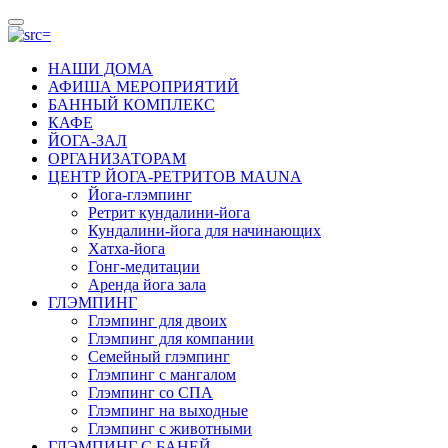
НАШИ ДОМА
АФИША МЕРОПРИЯТИЙ
БАННЫЙ КОМПЛЕКС
КАФЕ
ЙОГА-ЗАЛ
ОРГАНИЗАТОРАМ
ЦЕНТР ЙОГА-РЕТРИТОВ MAUNA
Йога-глэмпинг
Ретрит кундалини-йога
Кундалини-йога для начинающих
Хатха-йога
Гонг-медитации
Аренда йога зала
ГЛЭМПИНГ
Глэмпинг для двоих
Глэмпинг для компании
Семейный глэмпинг
Глэмпинг с мангалом
Глэмпинг со СПА
Глэмпинг на выходные
Глэмпинг с животными
ГЛЭМПИНГ С БАНЕЙ