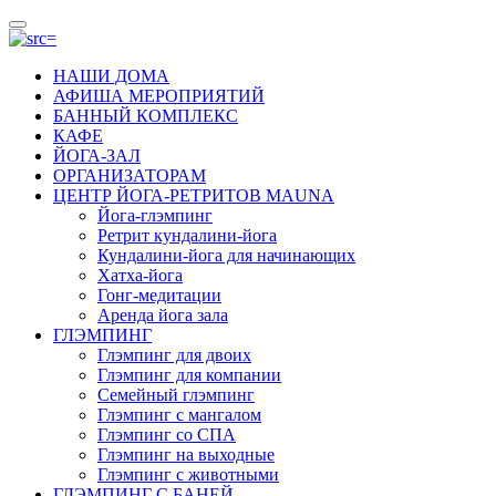
НАШИ ДОМА
АФИША МЕРОПРИЯТИЙ
БАННЫЙ КОМПЛЕКС
КАФЕ
ЙОГА-ЗАЛ
ОРГАНИЗАТОРАМ
ЦЕНТР ЙОГА-РЕТРИТОВ MAUNA
Йога-глэмпинг
Ретрит кундалини-йога
Кундалини-йога для начинающих
Хатха-йога
Гонг-медитации
Аренда йога зала
ГЛЭМПИНГ
Глэмпинг для двоих
Глэмпинг для компании
Семейный глэмпинг
Глэмпинг с мангалом
Глэмпинг со СПА
Глэмпинг на выходные
Глэмпинг с животными
ГЛЭМПИНГ С БАНЕЙ