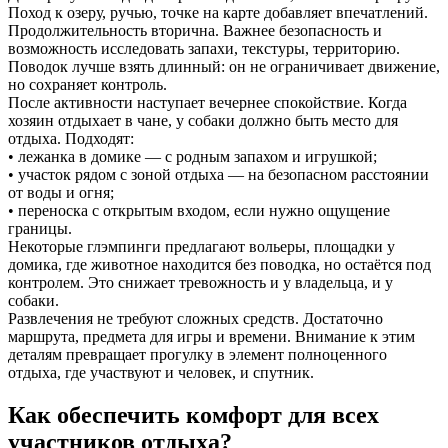
Поход к озеру, ручью, точке на карте добавляет впечатлений.
Продолжительность вторична. Важнее безопасность и
возможность исследовать запахи, текстуры, территорию.
Поводок лучше взять длинный: он не ограничивает движение,
но сохраняет контроль.
После активности наступает вечернее спокойствие. Когда
хозяин отдыхает в чане, у собаки должно быть место для
отдыха. Подходят:
• лежанка в домике — с родным запахом и игрушкой;
• участок рядом с зоной отдыха — на безопасном расстоянии
от воды и огня;
• переноска с открытым входом, если нужно ощущение
границы.
Некоторые глэмпинги предлагают вольеры, площадки у
домика, где животное находится без поводка, но остаётся под
контролем. Это снижает тревожность и у владельца, и у
собаки.
Развлечения не требуют сложных средств. Достаточно
маршрута, предмета для игры и времени. Внимание к этим
деталям превращает прогулку в элемент полноценного
отдыха, где участвуют и человек, и спутник.
Как обеспечить комфорт для всех
участников отдыха?