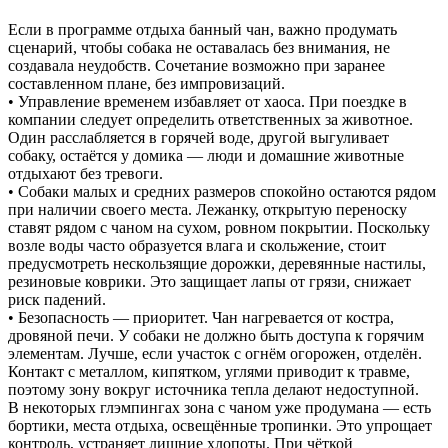
Если в программе отдыха банный чан, важно продумать
сценарий, чтобы собака не оставалась без внимания, не
создавала неудобств. Сочетание возможно при заранее
составленном плане, без импровизаций.
• Управление временем избавляет от хаоса. При поездке в
компании следует определить ответственных за животное.
Один расслабляется в горячей воде, другой выгуливает
собаку, остаётся у домика — люди и домашние животные
отдыхают без тревоги.
• Собаки малых и средних размеров спокойно остаются рядом
при наличии своего места. Лежанку, открытую переноску
ставят рядом с чаном на сухом, ровном покрытии. Поскольку
возле воды часто образуется влага и скольжение, стоит
предусмотреть нескользящие дорожки, деревянные настилы,
резиновые коврики. Это защищает лапы от грязи, снижает
риск падений.
• Безопасность — приоритет. Чан нагревается от костра,
дровяной печи. У собаки не должно быть доступа к горячим
элементам. Лучше, если участок с огнём огорожен, отделён.
Контакт с металлом, кипятком, углями приводит к травме,
поэтому зону вокруг источника тепла делают недоступной.
В некоторых глэмпингах зона с чаном уже продумана — есть
бортики, места отдыха, освещённые тропинки. Это упрощает
контроль, устраняет лишние хлопоты. При чёткой