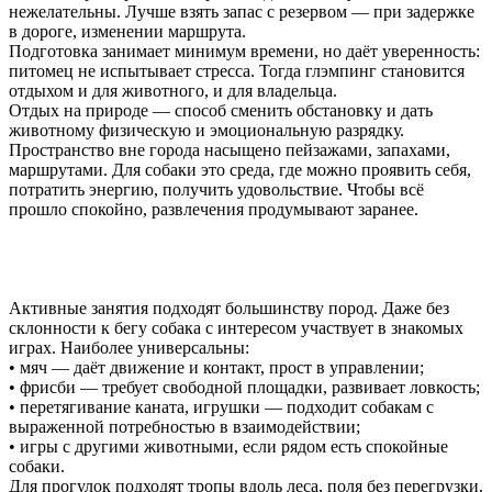
нежелательны. Лучше взять запас с резервом — при задержке
в дороге, изменении маршрута.
Подготовка занимает минимум времени, но даёт уверенность:
питомец не испытывает стресса. Тогда глэмпинг становится
отдыхом и для животного, и для владельца.
Отдых на природе — способ сменить обстановку и дать
животному физическую и эмоциональную разрядку.
Пространство вне города насыщено пейзажами, запахами,
маршрутами. Для собаки это среда, где можно проявить себя,
потратить энергию, получить удовольствие. Чтобы всё
прошло спокойно, развлечения продумывают заранее.
Активные занятия подходят большинству пород. Даже без
склонности к бегу собака с интересом участвует в знакомых
играх. Наиболее универсальны:
• мяч — даёт движение и контакт, прост в управлении;
• фрисби — требует свободной площадки, развивает ловкость;
• перетягивание каната, игрушки — подходит собакам с
выраженной потребностью в взаимодействии;
• игры с другими животными, если рядом есть спокойные
собаки.
Для прогулок подходят тропы вдоль леса, поля без перегрузки.