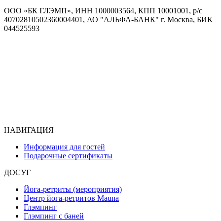
ООО «БК ГЛЭМП», ИНН 1000003564, КПП 10001001, р/с
40702810502360004401, АО "АЛЬФА-БАНК" г. Москва, БИК
044525593
НАВИГАЦИЯ
Информация для гостей
Подарочные сертификаты
ДОСУГ
Йога-ретриты (мероприятия)
Центр йога-ретритов Mauna
Глэмпинг
Глэмпинг с баней