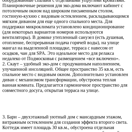
оборудованные спальни с отдельными упругими кроватями.
Планировочные решения для эко-дома включают кабинет с
потолочным окном над широким письменным столом,
гостиную-кухню с видовым остеклением, раскладывающимся
мягким диваном для еще одного спального места. Для
поддержки микроклимата установлено кондиционирование
(для некоторых вариантов номеров используются
вентиляторы). В домике утепленный санузел (есть душевая,
отопление, беспрерывная подача горячей воды), на улице
мангал на выделенной площадке, терраса с навесом от
осадков, чан для SPA. Это идеальное место для релакса
недалеко от Подмосковья с размещением «все включено».
2. Скаут – удобный эко-дом с продуманным наполнением,
улучшенной инсоляцией. Общее пространство 35 кв.м, есть
спальное место с видовым окном. Дополнительно установлен
диван с механизмом трансформации, обустроена теплая
ванная комната. Предлагается гармоничное пространство для
совместного досуга, открытая терраса на улице.
3. Барн – двухэтажный уютный дом с мансардным этажом,
витражным остеклением для создания эффекта второго света.
Коттедж имеет площадь 30 кв.м., обустроена отдельная