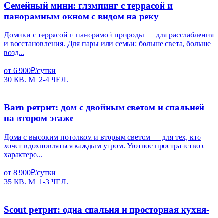
Семейный мини: глэмпинг с террасой и
панорамным окном с видом на реку
Домики с террасой и панорамой природы — для расслабления
и восстановления. Для пары или семьи: больше света, больше
возд...
от 6 900₽/сутки
30 КВ. М.
2-4 ЧЕЛ.
Barn ретрит: дом с двойным светом и спальней
на втором этаже
Дома с высоким потолком и вторым светом — для тех, кто
хочет вдохновляться каждым утром. Уютное пространство с
характеро...
от 8 900₽/сутки
35 КВ. М.
1-3 ЧЕЛ.
Scout ретрит: одна спальня и просторная кухня-