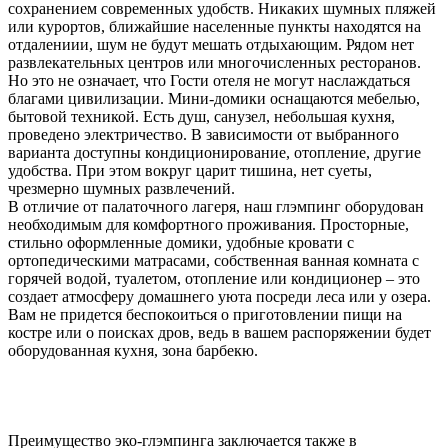
сохранением современных удобств. Никаких шумных пляжей
или курортов, ближайшие населенные пункты находятся на
отдалениии, шум не будут мешать отдыхающим. Рядом нет
развлекательных центров или многочисленных ресторанов.
Но это не означает, что Гости отеля не могут наслаждаться
благами цивилизации. Мини-домики оснащаются мебелью,
бытовой техникой. Есть душ, санузел, небольшая кухня,
проведено электричество. В зависимости от выбранного
варианта доступны кондиционирование, отопление, другие
удобства. При этом вокруг царит тишина, нет суеты,
чрезмерно шумных развлечений.
В отличие от палаточного лагеря, наш глэмпинг оборудован
необходимым для комфортного проживания. Просторные,
стильно оформленные домики, удобные кровати с
ортопедическими матрасами, собственная ванная комната с
горячей водой, туалетом, отопление или кондиционер – это
создает атмосферу домашнего уюта посреди леса или у озера.
Вам не придется беспокоиться о приготовлении пищи на
костре или о поисках дров, ведь в вашем распоряжении будет
оборудованная кухня, зона барбекю.
Преимущество эко-глэмпинга заключается также в