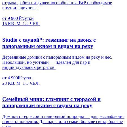
отдыха, работы и душевного общения. Всё необходимое
внутри, вдохнов...
от 9 900 ₽/сутки
15 КВ. М.
1-2 ЧЕЛ.
Studio с сауной*: глэмпинг на двоих с
панорамным окном и видом на реку
Деревянные домики с панорамным видом на реку и лес.
Небольшой, но уютный — идеален для пар и
индивидуальных ретритов.
от 4 900₽/сутки
23 КВ. М.
1-3 ЧЕЛ.
Семейный мини: глэмпинг с террасой и
панорамным окном с видом на реку
Домики с террасой и панорамой природы — для расслабления
и восстановления. Для пары или семьи: больше света, больше
возд...