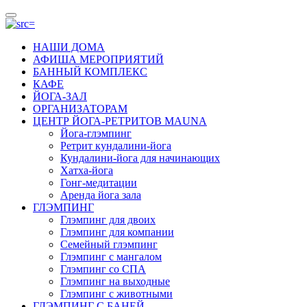
НАШИ ДОМА
АФИША МЕРОПРИЯТИЙ
БАННЫЙ КОМПЛЕКС
КАФЕ
ЙОГА-ЗАЛ
ОРГАНИЗАТОРАМ
ЦЕНТР ЙОГА-РЕТРИТОВ MAUNA
Йога-глэмпинг
Ретрит кундалини-йога
Кундалини-йога для начинающих
Хатха-йога
Гонг-медитации
Аренда йога зала
ГЛЭМПИНГ
Глэмпинг для двоих
Глэмпинг для компании
Семейный глэмпинг
Глэмпинг с мангалом
Глэмпинг со СПА
Глэмпинг на выходные
Глэмпинг с животными
ГЛЭМПИНГ С БАНЕЙ