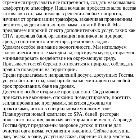
стремимся предугадать все потребности, создать максимально
комфортную атмосферу. Наша команда профессионалов всегда
готова оказать вам помощь в решении любых вопросов,
начиная от организации трансфера, заканчивая проведением
ретритов, медитативных программ, занятий йогой. Мы
предлагаем широкий спектр дополнительных услуг, таких как
СПА, дровяная баня, организация пикников на природе,
аренда спортивного инвентаря, резиновых лодок.
Уделяем особое внимание экологичности. Мы используем
экологически чистые материалы, сортируем мусор, стараемся
минимизировать воздействие на окружающую среду.
Призываем гостей бережно относиться к природе, соблюдать
правила поведения на территории.
Среди предлагаемых направлений досуга, доступных Гостям,
услуги йога-центра, комфортабельные мини-дома на любой
срок проживания, баня на дровах.
Доступно особое открытое пространство. Сюда можно
приехать на выходные, спокойно помедитировать, посетить
запланированные программы, заняться духовными
практиками, йогой в специальном купольном зале.
Планируется новый комплекс со SPA, баней, ресторан
полезного питания, включая вегетарианское меню, Аюрведу.
Гостям будут предложены здоровое детокс-питание для
очистки организма, устранения токсинов. Сейчас доступны
чан, релакс в бане, услуги массажа, парение от пар-мастера.