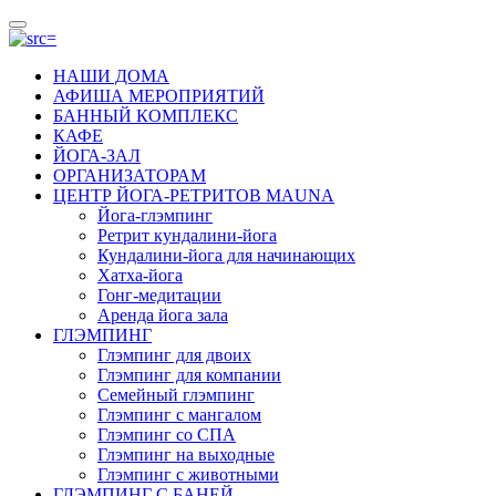
НАШИ ДОМА
АФИША МЕРОПРИЯТИЙ
БАННЫЙ КОМПЛЕКС
КАФЕ
ЙОГА-ЗАЛ
ОРГАНИЗАТОРАМ
ЦЕНТР ЙОГА-РЕТРИТОВ MAUNA
Йога-глэмпинг
Ретрит кундалини-йога
Кундалини-йога для начинающих
Хатха-йога
Гонг-медитации
Аренда йога зала
ГЛЭМПИНГ
Глэмпинг для двоих
Глэмпинг для компании
Семейный глэмпинг
Глэмпинг с мангалом
Глэмпинг со СПА
Глэмпинг на выходные
Глэмпинг с животными
ГЛЭМПИНГ С БАНЕЙ