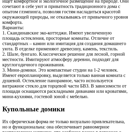
ищет комфортное и экологичное размещение на природе. Они
сочетают в себе уют и приватность традиционного дома с
опытом глэмпинга, позволяя гостям насладиться красотой
окружающей природы, не отказываясь от привычного уровня
комфорта.
Варианты:
1. Скандинавские эко-коттеджи. Имеют увеличенную
площадь остекления, просторные комнаты. Отличие от
стандартных – камин или имитация для создания домашнего
уюта. В отделке применяют древесину, камень, текстиль.
2. Шале, бунгало. Классическое решение для лесной, горной
местности. Имитируют атмосферу деревни, подходят для
круглогодичного проживания.
3. Мини-домики. Это компактные студии на 1-2 человек.
Имеют европланировку, выделяется только ванная комната с
душевой. Остекление панорамное, часто используется
витражное стекло для торцевой части БВЗ. В зависимости от
площади оснащаются раскладными диванами или кроватями,
мини-кухнями, гостевой зоной с мебелью.
Купольные домики
Их сферическая форма не только визуально привлекательна,
но и функциональна: она обеспечивает равномерное