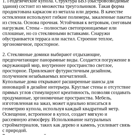
1. Геодезические купола. Структура БВЗ (быстровозводимые
здания) состоит из множества треугольников. Такая форма
продиктована каркасом из металла или дерева. В качестве
остекления используют гибкие полимеры, закаленные пакеты
из стекла. Основа прочная. Устойчивая к ветровым, снеговым
нагрузкам. Стены – полностью светопроницаемые или
сплошные, но со стеклянными вставками. Снаружи
обустраивается терраса или настил. Строение теплое,
эргономичное, просторное.
2. Стеклянные домики выбирают отдыхающие,
предпочитающие панорамные виды. Создается погружение в
окружающий мир, внутреннее пространство светлое,
просторное. Привлекают футуристичным дизайном,
получением незабываемых впечатлений.
Купольные дома открывают расширенные шансы для
инноваций в дизайне интерьера. Круглые стены и отсутствие
прямых углов стимулируют креативность, позволяя создавать
продуманные, эргономичные пространства. Мебель,
изготовленная на заказ, может идеально вписаться в
геометрию купола, используя каждый квадратный метр.
Освещение, встроенное в купол, создает мягкую и
рассеянную атмосферу. Использование натуральных
стройматериалов, таких как дерево и камень, усиливает связь
с природой.