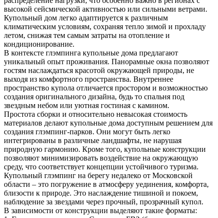
распределение нагрузки, что особенно важно в регионах с
высокой сейсмической активностью или сильными ветрами.
Купольный дом легко адаптируется к различным
климатическим условиям, сохраняя тепло зимой и прохладу
летом, снижая тем самым затраты на отопление и
кондиционирование.
В контексте глэмпинга купольные дома предлагают
уникальный опыт проживания. Панорамные окна позволяют
гостям наслаждаться красотой окружающей природы, не
выходя из комфортного пространства. Внутреннее
пространство купола отличается простором и возможностью
создания оригинального дизайна, будь то спальня под
звездным небом или уютная гостиная с камином.
Простота сборки и относительно невысокая стоимость
материалов делают купольные дома доступным решением для
создания глэмпинг-парков. Они могут быть легко
интегрированы в различные ландшафты, не нарушая
природную гармонию. Кроме того, купольные конструкции
позволяют минимизировать воздействие на окружающую
среду, что соответствует концепции устойчивого туризма.
Купольный глэмпинг на берегу недалеко от Московской
области – это погружение в атмосферу уединения, комфорта,
близости к природе. Это наслаждение тишиной и покоем,
наблюдение за звездами через прочный, прозрачный купол.
В зависимости от конструкции выделяют такие форматы: