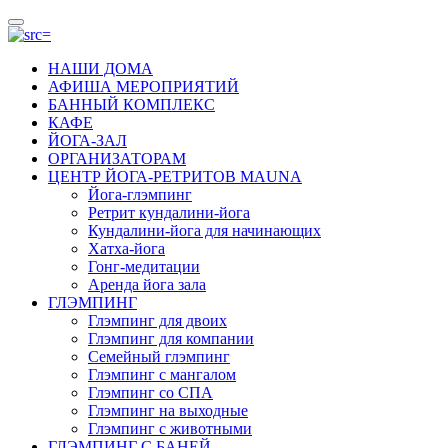
НАШИ ДОМА
АФИША МЕРОПРИЯТИЙ
БАННЫЙ КОМПЛЕКС
КАФЕ
ЙОГА-ЗАЛ
ОРГАНИЗАТОРАМ
ЦЕНТР ЙОГА-РЕТРИТОВ MAUNA
Йога-глэмпинг
Ретрит кундалини-йога
Кундалини-йога для начинающих
Хатха-йога
Гонг-медитации
Аренда йога зала
ГЛЭМПИНГ
Глэмпинг для двоих
Глэмпинг для компании
Семейный глэмпинг
Глэмпинг с мангалом
Глэмпинг со СПА
Глэмпинг на выходные
Глэмпинг с животными
ГЛЭМПИНГ С БАНЕЙ